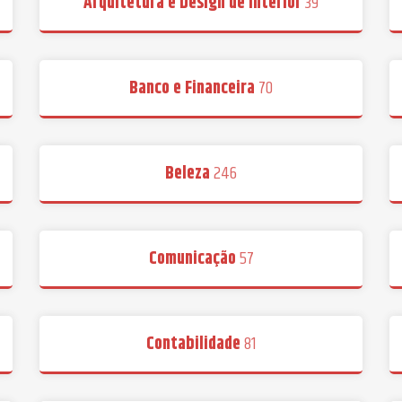
Arquitetura e Design de Interior
39
Banco e Financeira
70
Beleza
246
Comunicação
57
Contabilidade
81