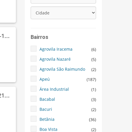
1...
Bairros
Agrovila Iracema
(6)
Agrovila Nazaré
(5)
Agrovila São Raimundo
(2)
Apeú
(187)
Área Industrial
(1)
1...
Bacabal
(3)
Bacuri
(2)
Betânia
(36)
Boa Vista
(2)