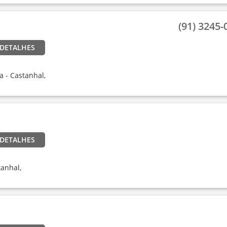
(91) 3245-0
 DETALHES
a - Castanhal,
 DETALHES
tanhal,