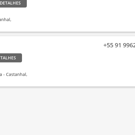
 DETALHES
anhal,
+55 91 9962
ETALHES
a - Castanhal,