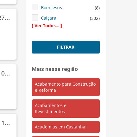
Bom Jesus
(8)
7...
Caiçara
(302)
[ Ver Todos... ]
Calucia
(4)
Campina
(1)
FILTRAR
Cariri
(23)
Castelo Branco
(6)
Mais nessa região
Centro
(2064)
0...
Cohab
(5)
Acabamento para Construção
e Reforma
Cristo Redentor
(277)
Delivery
(41)
Acabamentos e
Revestimentos
Estrela
(783)
1...
Fonte Boa
(100)
Academias em Castanhal
Guia Médico
(5)