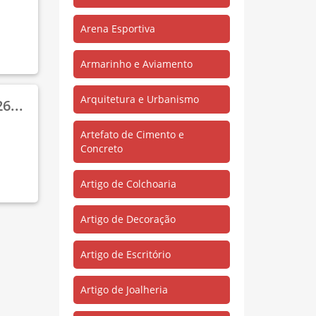
Santa Lídia
(254)
Arena Esportiva
São João Batista
(1)
São José
(97)
Armarinho e Aviamento
Saudade I
(294)
Arquitetura e Urbanismo
Saudade II
(119)
6...
Titanlândia
(80)
Artefato de Cimento e
Concreto
Tókio
(2)
Três de Outubro
(8)
Artigo de Colchoaria
Vila Corrente do Apéu
(1)
Artigo de Decoração
Zona Rural
(34)
Artigo de Escritório
Artigo de Joalheria