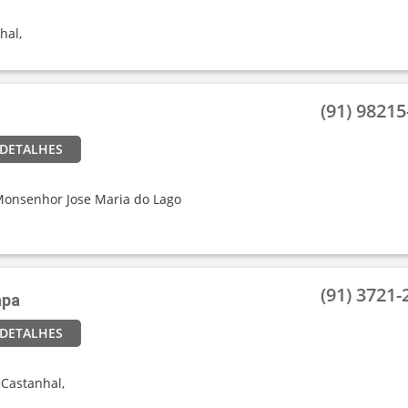
hal,
(91) 98215-
 DETALHES
Monsenhor Jose Maria do Lago
(91) 3721-2
apa
 DETALHES
 Castanhal,