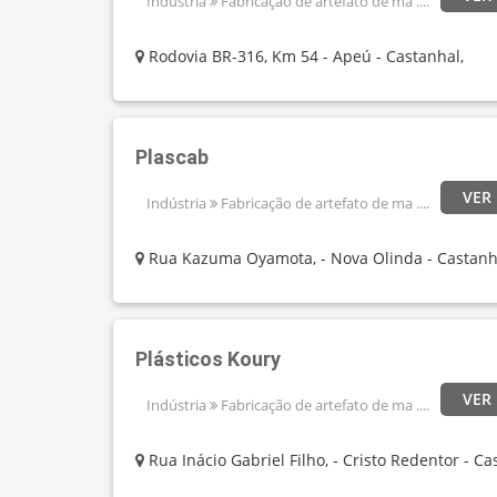
Indústria
Fabricação de artefato de ma ....
Rodovia BR-316, Km 54 - Apeú - Castanhal,
Plascab
VER
Indústria
Fabricação de artefato de ma ....
Rua Kazuma Oyamota, - Nova Olinda - Castanh
Plásticos Koury
VER
Indústria
Fabricação de artefato de ma ....
Rua Inácio Gabriel Filho, - Cristo Redentor - Ca