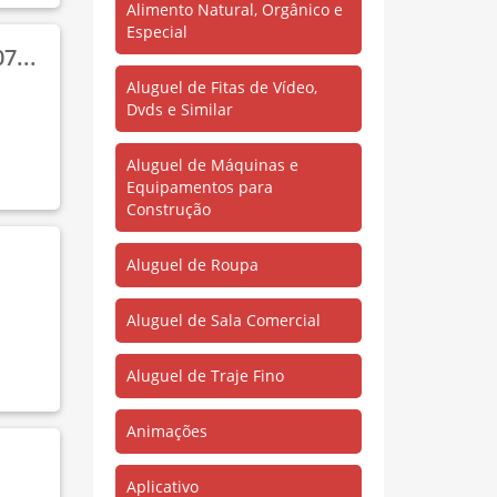
Alimento Natural, Orgânico e
Nova Olinda
(707)
Especial
Novo
7...
(4)
Aluguel de Fitas de Vídeo,
Novo Estrela
(59)
Dvds e Similar
PA-136
(1)
Aluguel de Máquinas e
Pacuquara
(1)
Equipamentos para
Pantanal
(2)
Construção
Pirapora
(254)
Aluguel de Roupa
Propira
(1)
Rouxinol
(8)
Aluguel de Sala Comercial
Sales Jardim
(6)
Aluguel de Traje Fino
Salgadinho
(23)
Santa Catarina
(47)
Animações
Santa Helena
(8)
Aplicativo