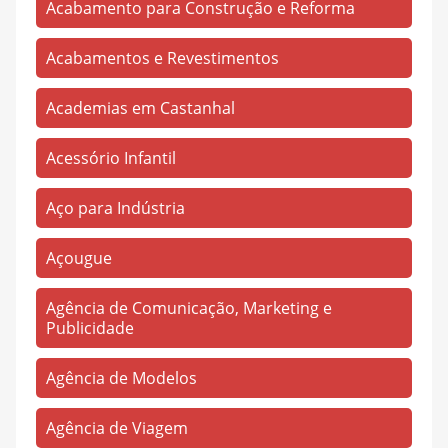
Acabamento para Construção e Reforma
Cohab
(5)
Cristo Redentor
Acabamentos e Revestimentos
(277)
Delivery
(41)
Academias em Castanhal
Estrela
(783)
Acessório Infantil
Fonte Boa
(100)
Guia Médico
(5)
Aço para Indústria
Heliolândia
(1)
Açougue
Ianetama
(732)
Agência de Comunicação, Marketing e
Imperador
(75)
Publicidade
Imperial
(6)
Agência de Modelos
Iracema
(4)
Itaqui
(2)
Agência de Viagem