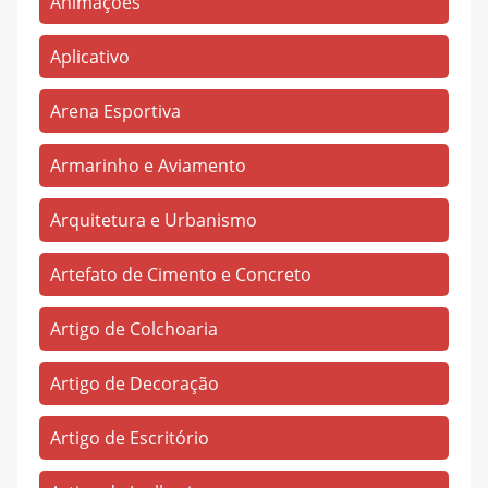
Animações
Pirapora
(254)
Aplicativo
Propira
(1)
Rouxinol
(8)
Arena Esportiva
Sales Jardim
(6)
Armarinho e Aviamento
Salgadinho
(23)
Arquitetura e Urbanismo
Santa Catarina
(47)
Santa Helena
(8)
Artefato de Cimento e Concreto
Santa Lídia
(254)
Artigo de Colchoaria
São João Batista
(1)
São José
(97)
Artigo de Decoração
Saudade I
(294)
Artigo de Escritório
Saudade II
(119)