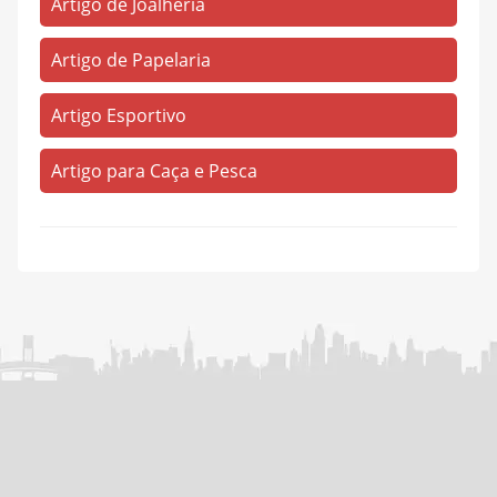
Artigo de Joalheria
Titanlândia
(80)
Tókio
(2)
Artigo de Papelaria
Três de Outubro
(8)
Artigo Esportivo
Vila Corrente do Apéu
(1)
Zona Rural
Artigo para Caça e Pesca
(34)