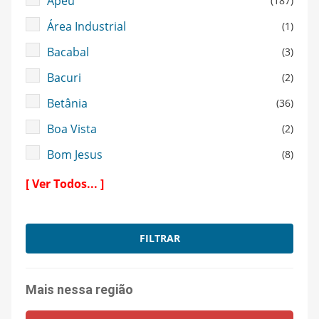
Apeú
(187)
Área Industrial
(1)
Bacabal
(3)
Bacuri
(2)
Betânia
(36)
Boa Vista
(2)
Bom Jesus
(8)
Caiçara
(302)
[ Ver Todos... ]
Calucia
(4)
Campina
(1)
FILTRAR
Cariri
(23)
Castelo Branco
(6)
Mais nessa região
Centro
(2064)