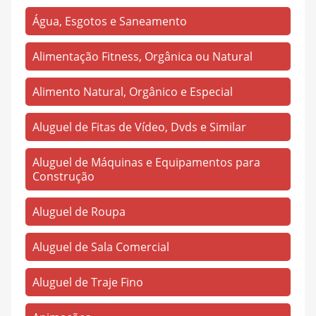
Jaderlândia
(212)
Água, Esgotos e Saneamento
Jardim Castanhal
(4)
José de Alencar
(2)
Alimentação Fitness, Orgânica ou Natural
Jose de Alencar III
(2)
Alimento Natural, Orgânico e Especial
Km 07
(1)
Aluguel de Fitas de Vídeo, Dvds e Similar
Km 76 Br316
(4)
Macapazinho
(2)
Aluguel de Máquinas e Equipamentos para
Construção
Nova Olinda
(707)
Novo
(4)
Aluguel de Roupa
Novo Estrela
(59)
Aluguel de Sala Comercial
PA-136
(1)
Aluguel de Traje Fino
Pacuquara
(1)
Pantanal
(2)