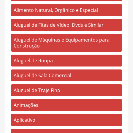
Jose de Alencar III
(2)
Alimento Natural, Orgânico e Especial
Km 07
(1)
Aluguel de Fitas de Vídeo, Dvds e Similar
Km 76 Br316
(4)
Macapazinho
(2)
Aluguel de Máquinas e Equipamentos para
Construção
Nova Olinda
(707)
Novo
(4)
Aluguel de Roupa
Novo Estrela
(59)
Aluguel de Sala Comercial
PA-136
(1)
Aluguel de Traje Fino
Pacuquara
(1)
Pantanal
(2)
Animações
Pirapora
(254)
Aplicativo
Propira
(1)