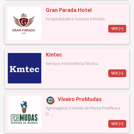
Gran Parada Hotel
Hospitalidade e Turismo
Hotéis
VER [+]
Kmtec
Serviços
Assistência Técnica
VER [+]
Viveiro ProMudas
Agronegócio
Venda de Planta Frutífera e
O ....
VER [+]