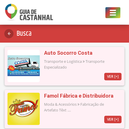
Toggle
navigat
Busca
Auto Socorro Costa
Transporte e Logística
Transporte
Especializado
VER [+]
Famol Fábrica e Distribuidora
Moda & Acessórios
Fabricação de
Artefato Têxt ....
VER [+]