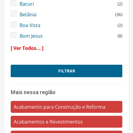
Bacuri
(2)
Betânia
(36)
Boa Vista
(2)
Bom Jesus
(8)
Caiçara
(302)
[ Ver Todos... ]
Calucia
(4)
Campina
(1)
FILTRAR
Cariri
(23)
Castelo Branco
(6)
Mais nessa região
Centro
(2064)
Acabamento para Construção e Reforma
Cohab
(5)
Cristo Redentor
Acabamentos e Revestimentos
(277)
Delivery
(41)