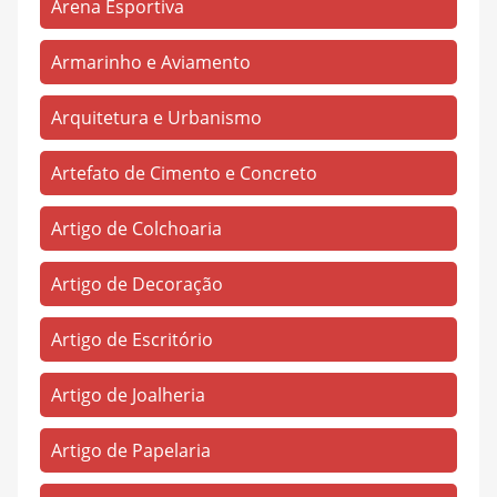
Rouxinol
(8)
Arena Esportiva
Sales Jardim
(6)
Armarinho e Aviamento
Salgadinho
(23)
Arquitetura e Urbanismo
Santa Catarina
(47)
Santa Helena
(8)
Artefato de Cimento e Concreto
Santa Lídia
(254)
Artigo de Colchoaria
São João Batista
(1)
São José
(97)
Artigo de Decoração
Saudade I
(294)
Artigo de Escritório
Saudade II
(119)
Artigo de Joalheria
Titanlândia
(80)
Tókio
(2)
Artigo de Papelaria
Três de Outubro
(8)