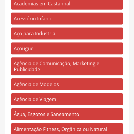
Academias em Castanhal
Estrela
(783)
Acessório Infantil
Fonte Boa
(100)
Guia Médico
(5)
Aço para Indústria
Heliolândia
(1)
Açougue
Ianetama
(732)
Agência de Comunicação, Marketing e
Imperador
(75)
Publicidade
Imperial
(6)
Agência de Modelos
Iracema
(4)
Itaqui
(2)
Agência de Viagem
Jaderlândia
(212)
Água, Esgotos e Saneamento
Jardim Castanhal
(4)
José de Alencar
(2)
Alimentação Fitness, Orgânica ou Natural