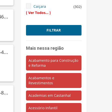
Caiçara
(302)
[ Ver Todos... ]
Calucia
(4)
6...
Campina
(1)
FILTRAR
Cariri
(23)
Castelo Branco
(6)
Mais nessa região
Centro
(2064)
4...
Cohab
(5)
Acabamento para Construção
e Reforma
Cristo Redentor
(277)
Delivery
(41)
Acabamentos e
Revestimentos
Estrela
(783)
Fonte Boa
8...
(100)
Academias em Castanhal
Guia Médico
(5)
Acessório Infantil
Heliolândia
(1)