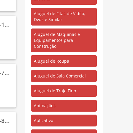
Novo
(4)
Aluguel de Fitas de Vídeo,
Novo Estrela
(59)
Dvds e Similar
1...
PA-136
(1)
Aluguel de Máquinas e
Pacuquara
(1)
Equipamentos para
Pantanal
(2)
Construção
Pirapora
(254)
Aluguel de Roupa
Propira
(1)
7...
Rouxinol
(8)
Aluguel de Sala Comercial
Sales Jardim
(6)
Aluguel de Traje Fino
Salgadinho
(23)
Santa Catarina
(47)
Animações
Santa Helena
(8)
8...
Aplicativo
Santa Lídia
(254)