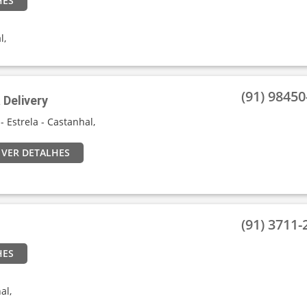
HES
l,
(91) 98450-
Delivery
 - Estrela - Castanhal,
VER DETALHES
(91) 3711-2
HES
al,