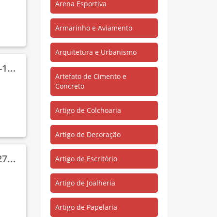
Arena Esportiva
São João Batista
(1)
São José
(97)
Armarinho e Aviamento
Saudade I
(294)
Arquitetura e Urbanismo
Saudade II
(119)
1...
Titanlândia
(80)
Artefato de Cimento e
Concreto
Tókio
(2)
Três de Outubro
(8)
Artigo de Colchoaria
Vila Corrente do Apéu
(1)
Artigo de Decoração
Zona Rural
(34)
7...
Artigo de Escritório
Artigo de Joalheria
Artigo de Papelaria