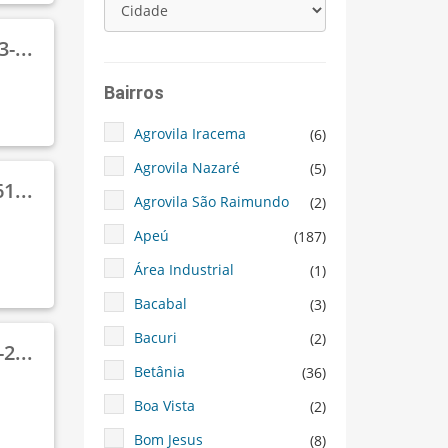
-...
Bairros
Agrovila Iracema
(6)
Agrovila Nazaré
(5)
1...
Agrovila São Raimundo
(2)
Apeú
(187)
Área Industrial
(1)
Bacabal
(3)
Bacuri
(2)
2...
Betânia
(36)
Boa Vista
(2)
Bom Jesus
(8)