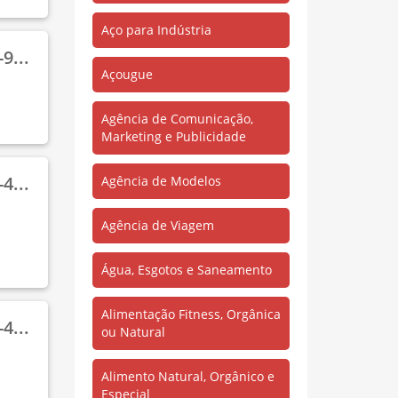
Ianetama
(732)
Aço para Indústria
Imperador
(75)
9...
Açougue
Imperial
(6)
Iracema
(4)
Agência de Comunicação,
Marketing e Publicidade
Itaqui
(2)
Jaderlândia
(212)
4...
Agência de Modelos
Jardim Castanhal
(4)
Agência de Viagem
José de Alencar
(2)
Jose de Alencar III
(2)
Água, Esgotos e Saneamento
Km 07
(1)
Alimentação Fitness, Orgânica
Km 76 Br316
(4)
4...
ou Natural
Macapazinho
(2)
Alimento Natural, Orgânico e
Nova Olinda
(707)
Especial