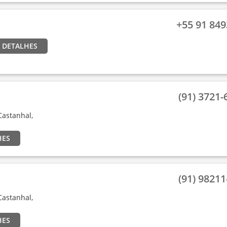
+55 91 8493
 DETALHES
(91) 3721-6
 Castanhal,
HES
(91) 98211-
 Castanhal,
HES