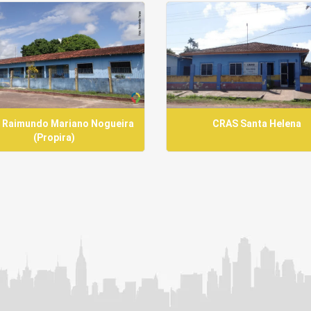
 Raimundo Mariano Nogueira
CRAS Santa Helena
(Propira)