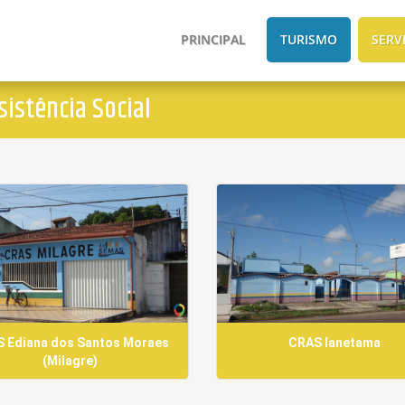
PRINCIPAL
TURISMO
SERV
istência Social
 Ediana dos Santos Moraes
CRAS Ianetama
(Milagre)