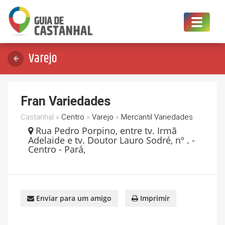
Toggle
navigat
Varejo
Fran Variedades
Castanhal »
Centro
»
Varejo
»
Mercantil Variedades
Rua Pedro Porpino, entre tv. Irmã
Adelaide e tv. Doutor Lauro Sodré, nº . -
Centro - Pará,
Enviar para um amigo
Imprimir