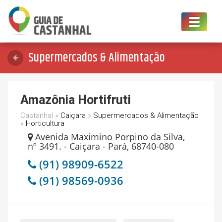
Toggle
navigat
Supermercados & Alimentação
Amazônia Hortifruti
Castanhal »
Caiçara
»
Supermercados & Alimentação
»
Horticultura
Avenida Maximino Porpino da Silva,
nº 3491. - Caiçara - Pará, 68740-080
(91) 98909-6522
(91) 98569-0936