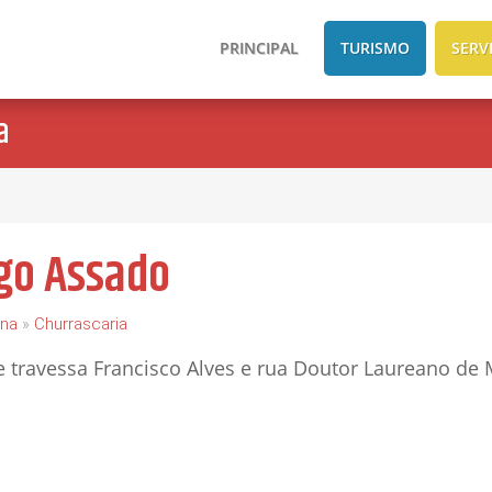
PRINCIPAL
TURISMO
SERV
a
ngo Assado
rna
»
Churrascaria
e travessa Francisco Alves e rua Doutor Laureano de