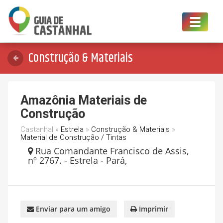
Toggle
navigat
Construção & Materiais
Amazônia Materiais de
Construção
Castanhal »
Estrela
»
Construção & Materiais
»
Material de Construção / Tintas
Rua Comandante Francisco de Assis,
nº 2767. - Estrela - Pará,
Enviar para um amigo
Imprimir