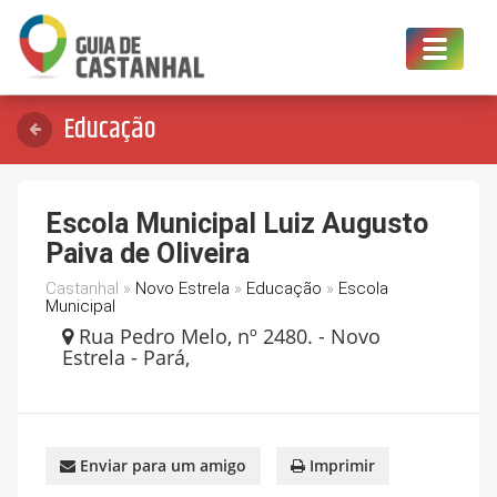
Toggle
navigat
Educação
Escola Municipal Luiz Augusto
Paiva de Oliveira
Castanhal »
Novo Estrela
»
Educação
»
Escola
Municipal
Rua Pedro Melo, nº 2480. - Novo
Estrela - Pará,
Enviar para um amigo
Imprimir