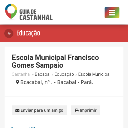
Toggle
navigat
Educação
Escola Municipal Francisco
Gomes Sampaio
Castanhal »
Bacabal
»
Educação
»
Escola Municipal
Bcacabal, nº . - Bacabal - Pará,
Enviar para um amigo
Imprimir