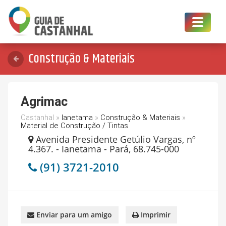
Toggle
navigat
Construção & Materiais
Agrimac
Castanhal »
Ianetama
»
Construção & Materiais
»
Material de Construção / Tintas
Avenida Presidente Getúlio Vargas, nº
4.367. - Ianetama - Pará, 68.745-000
(91) 3721-2010
Enviar para um amigo
Imprimir