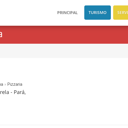
PRINCIPAL
TURISMO
SERV
a
na
»
Pizzaria
ela - Pará,