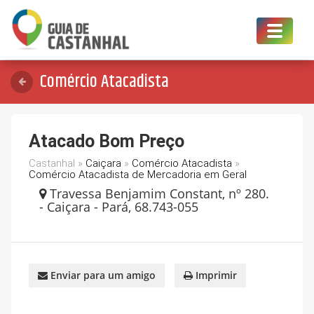
Toggle
navigat
Comércio Atacadista
Atacado Bom Preço
Castanhal »
Caiçara
»
Comércio Atacadista
»
Comércio Atacadista de Mercadoria em Geral
Travessa Benjamim Constant, nº 280.
- Caiçara - Pará, 68.743-055
Enviar para um amigo
Imprimir