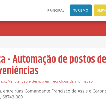
PRINCIPAL
TURISMO
SERV
ca - Automação de postos d
veniências
nico, Manutenção e Serviço em Tecnologia da Informação
, entre ruas Comandante Francisco de Assis e Coron
 , 68743-000