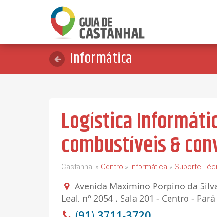
Informática
Logística Informáti
combustíveis & con
Castanhal »
Centro
»
Informática
»
Suporte Téc
Avenida Maximino Porpino da Silva
Leal, nº 2054 . Sala 201 - Centro - Pará
(91) 3711-3720